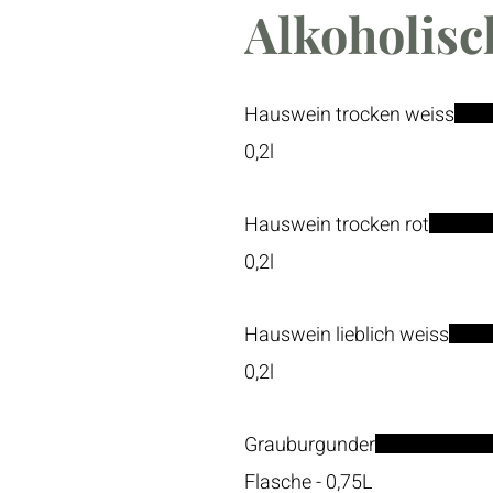
Alkoholisc
Hauswein trocken weiss
0,2l
Hauswein trocken rot
0,2l
Hauswein lieblich weiss
0,2l
Grauburgunder
Flasche - 0,75L