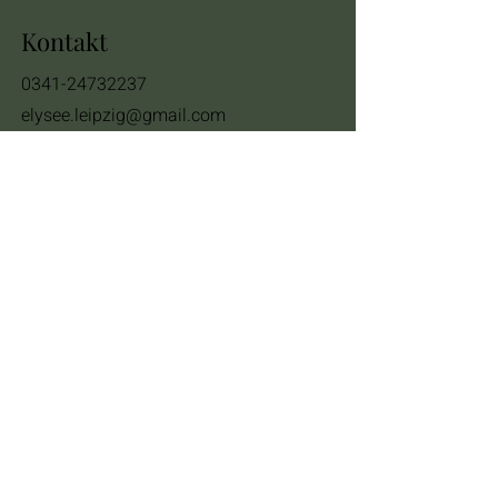
Kontakt
0341-24732237
elysee.leipzig@gmail.com
(nicht für Tischreservierungen)
Öffnungszeiten
Mo - Di :
Geschlossen
Mi - So
10:00 – 18
:00